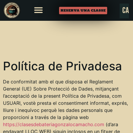
es
ca
en
RESERVA UNA CLASSE
Política de Privadesa
De conformitat amb el que disposa el Reglament
General (UE) Sobre Protecció de Dades, mitjançant
l’acceptació de la present Política de Privadesa, com
USUARI, vostè presta el consentiment informat, exprés,
lliure i inequívoc perquè les dades personals que
proporcioni a través de la pàgina web
https://clasesdebateriagonzalocamacho.com
(d’ara
endavant LLOC WEB) siguin inclosos en un fitxer de