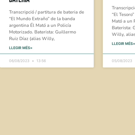
Transcripci
Transcripció / partitura de bateria de
“El Tesoro”
“El Mundo Extraño” de la banda
Mató a un P
argentina Él Mató a un Policía
Baterista: 
Motorizado. Baterista: Guillermo
Willy, alia
Ruiz Díaz (alias Willy,
LLEGIR MÉS
LLEGIR MÉS»
06/08/2023
13:56
05/08/2023