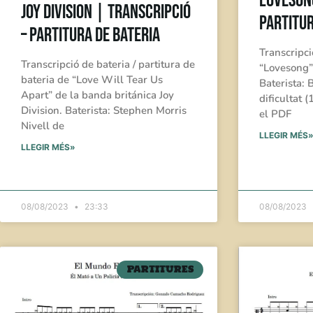
Lovesong
Joy Division | Transcripció
Partitur
– Partitura de Bateria
Transcripci
Transcripció de bateria / partitura de
“Lovesong”
bateria de “Love Will Tear Us
Baterista: 
Apart” de la banda británica Joy
dificultat 
Division. Baterista: Stephen Morris
el PDF
Nivell de
LLEGIR MÉS
LLEGIR MÉS»
08/08/2023
23:33
08/08/2023
PARTITURES