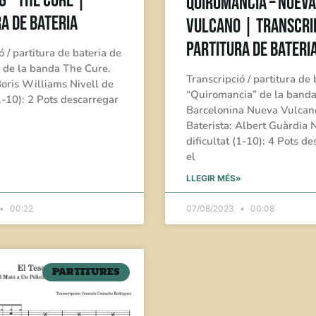
 – The Cure |
Quiromancia – Nueva
a de Bateria
Vulcano | Transcrip
Partitura de Bateri
ó / partitura de bateria de
 de la banda The Cure.
Transcripció / partitura de 
Boris Williams Nivell de
“Quiromancia” de la band
(1-10): 2 Pots descarregar
Barcelonina Nueva Vulcan
Baterista: Albert Guàrdia N
»
dificultat (1-10): 4 Pots d
el
LLEGIR MÉS»
00:22
07/08/2023
00:08
PARTITURES