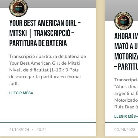
Your Best American Girl –
Mitski | Transcripció –
Ahora Im
Partitura de Bateria
Mató a u
Motoriz
Transcripció / partitura de bateria de
Your Best American Girl de Mitski.
– Partit
Nivell de dificultat (1-10): 3 Pots
descarregar la partitura en format
Transcripci
.pdf,
“Ahora Ima
argentina É
LLEGIR MÉS»
Motorizado.
Ruiz Díaz (
LLEGIR MÉS
21/10/2024
00:22
03/09/2023