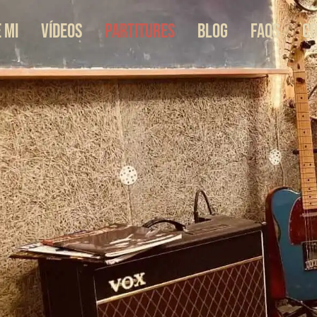
 Mi
Vídeos
Partitures
Blog
FAQs
C