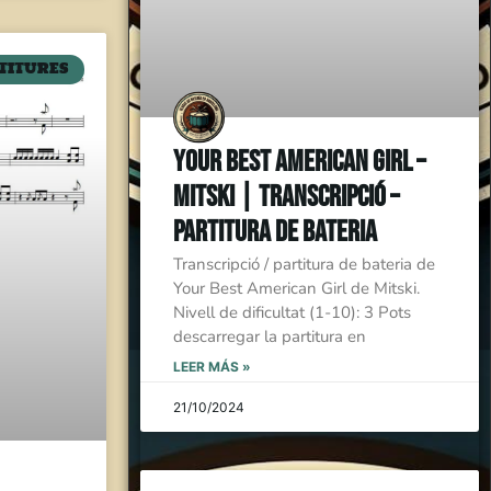
TITURES
Your Best American Girl –
Mitski | Transcripció –
Partitura de Bateria
Transcripció / partitura de bateria de
Your Best American Girl de Mitski.
Nivell de dificultat (1-10): 3 Pots
descarregar la partitura en
LEER MÁS »
21/10/2024