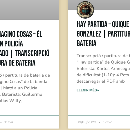
Hay Partida – Quique
González | Partitur
agino Cosas – Él
bateria
n Policía
ado | Transcripció
Transcripció / partitura de 
ura de Bateria
“Hay partida” de Quique G
Baterista: Karlos Arancegu
de dificultat (1-10): 4 Pots
ó / partitura de bateria de
descarregar el PDF amb
gino Cosas” de la banda
l Mató a un Policía
LLEGIR MÉS»
 Baterista: Guillermo
alias Willy,
»
11:54
09/08/2023
17:52