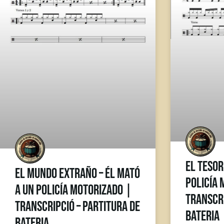
El Tesor
El Mundo Extraño – Él Mató
Policía 
a un Policía Motorizado |
Transcri
Transcripció – Partitura de
Bateria
Bateria