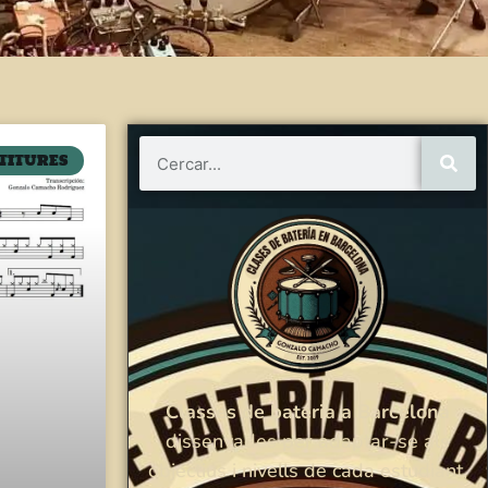
TITURES
Classes de bateria a Barcelona
dissenyades per adaptar-se als
objectius i nivells de cada estudiant,