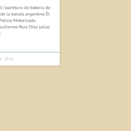
ó / partitura de bateria de
 de la banda argentina Él
olicía Motorizado.
Guillermo Ruiz Díaz (alias
s
»
23:13