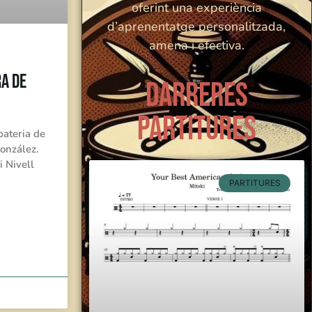
oferint una experiència
d’aprenentatge personalitzada,
amena i efectiva.
a de
Darreres
partitures
bateria de
onzález.
i Nivell
PARTITURES