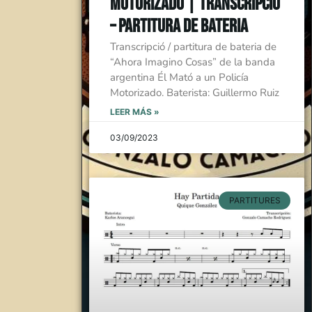
Motorizado | Transcripció
– Partitura de Bateria
Transcripció / partitura de bateria de
“Ahora Imagino Cosas” de la banda
argentina Él Mató a un Policía
Motorizado. Baterista: Guillermo Ruiz
LEER MÁS »
03/09/2023
PARTITURES