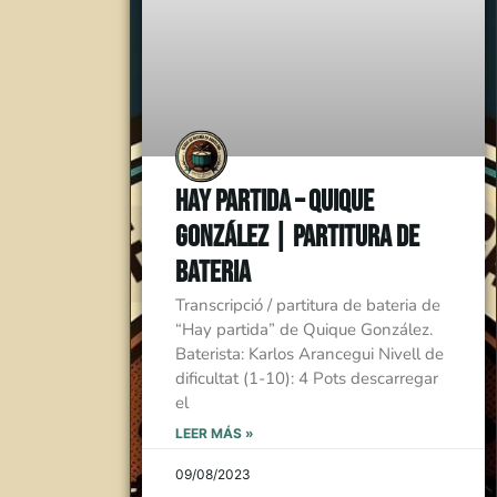
Hay Partida – Quique
González | Partitura de
bateria
Transcripció / partitura de bateria de
“Hay partida” de Quique González.
Baterista: Karlos Arancegui Nivell de
dificultat (1-10): 4 Pots descarregar
el
LEER MÁS »
09/08/2023