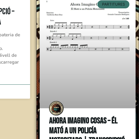
PARTITURES
ció –
a
bateria de
a
o.
ivell de
escarregar
Ahora Imagino Cosas – Él
Mató a un Policía