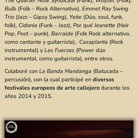
The Quarter Note Syndicate
(Funk),
Woyzec
(Folk),
Bulb
(Folk – Rock Alternativo),
Emmet Ray Swing
Trio
(Jazz – Gipsy Swing),
Yeite
(Dúo, soul, funk,
folk),
Cidonia
(Funk – Jazz),
Por qué Jeanette
(Noir
Pop, Post – punk),
Barralde
(Folk Rock alternativo,
como cantante y guitarrista),
Casaplanta
(Rock
instrumental) y
Las Fuerzas
(Power dúo
instrumental, como guitarrista), entre otros.
Colaboré con
La Banda Mandanga
(Batucada –
percusión), con la cual participé en
diversos
festivales europeos de arte callejero
durante los
años 2014 y 2015.