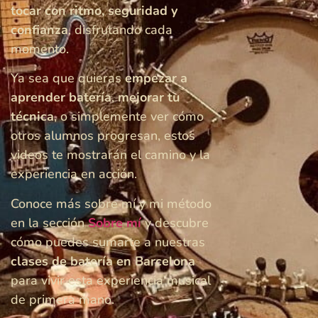
tocar con ritmo, seguridad y
confianza
, disfrutando cada
momento.
Ya sea que quieras
empezar a
aprender batería
,
mejorar tu
técnica
, o simplemente ver cómo
otros alumnos progresan, estos
videos te mostrarán el camino y la
experiencia en acción.
Conoce más sobre mí y mi método
en la sección
Sobre mí
y descubre
cómo puedes sumarte a nuestras
clases de batería en Barcelona
para vivir esta experiencia musical
de primera mano.