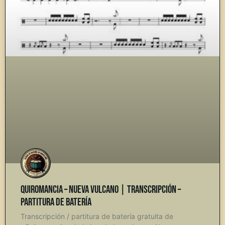
Quiromancia – Nueva Vulcano | Transcripción –
Partitura de Batería
Transcripción / partitura de batería gratuita de