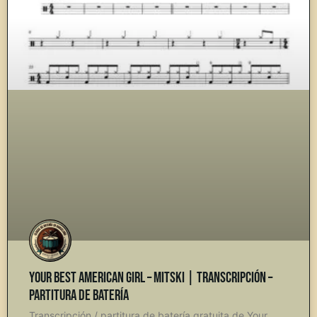
Your Best American Girl – Mitski | Transcripción –
Partitura de Batería
Transcripción / partitura de batería gratuita de Your