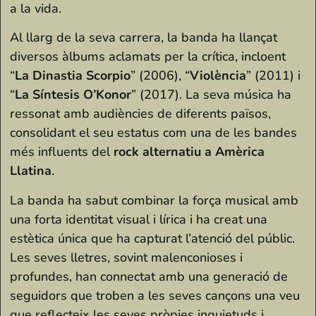
a la vida.
Al llarg de la seva carrera, la banda ha llançat
diversos àlbums aclamats per la crítica, incloent
“
La Dinastia Scorpio
” (2006), “
Violència
” (2011) i
“
La Síntesis O’Konor
” (2017). La seva música ha
ressonat amb audiències de diferents països,
consolidant el seu estatus com una de les bandes
més influents del
rock alternatiu a Amèrica
Llatina
.
La banda ha sabut combinar la força musical amb
una forta identitat visual i lírica i ha creat una
estètica única que ha capturat l’atenció del públic.
Les seves lletres, sovint malenconioses i
profundes, han connectat amb una generació de
seguidors que troben a les seves cançons una veu
que reflecteix les seves pròpies inquietuds i