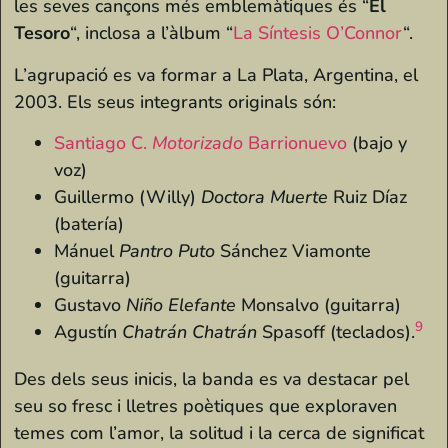
les seves cançons més emblemàtiques és “
El
Tesoro
“, inclosa a l’àlbum “
La Síntesis O’Connor
“.
L’agrupació es va formar a La Plata, Argentina, el
2003. Els seus integrants originals són:
Santiago C.
Motorizado
Barrionuevo
(bajo y
voz)
Guillermo (Willy)
Doctora Muerte
Ruiz Díaz
(batería)
Mánuel
Pantro Puto
Sánchez Viamonte
(guitarra)
Gustavo
Niño Elefante
Monsalvo (guitarra)
9
Agustín
Chatrán Chatrán
Spasoff (teclados).
Des dels seus inicis, la banda es va destacar pel
seu so fresc i lletres poètiques que exploraven
temes com l’amor, la solitud i la cerca de significat