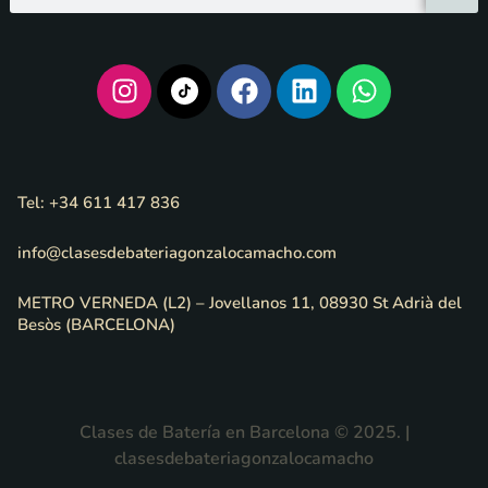
Tel: +34 611 417 836
info@clasesdebateriagonzalocamacho.com
METRO VERNEDA (L2) – Jovellanos 11, 08930 St Adrià del
Besòs (BARCELONA)
Clases de Batería en Barcelona © 2025. |
clasesdebateriagonzalocamacho