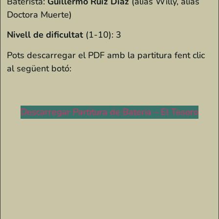
Baterista:
Guillermo Ruiz Díaz
(alias Willy, alias
Doctora Muerte)
Nivell de dificultat
(1-10): 3
Pots descarregar el PDF amb la partitura fent clic
al següent botó:
Descarregar Partitura de Bateria – El Tesoro