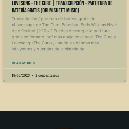
Lovesong – The Cure | Transcripción – Partitura de
Batería Gratis (Drum Sheet Music)
Transcripción / partitura de batería gratis de
«Lovesong» de The Cure. Baterista: Boris Williams Nivel
de dificultad (1-10): 2 Puedes descargar la partitura
gratis en formato .pdf más abajo en el post. The Cure y
Lovesong «The Cure», una de las bandas más
influyentes y queridas de la historia del
READ MORE »
15/06/2023
2 comentarios