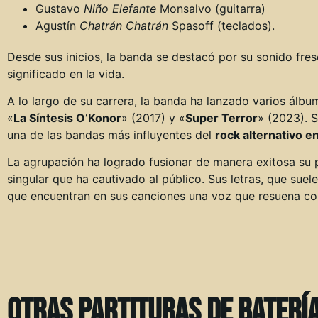
Gustavo
Niño Elefante
Monsalvo (guitarra)
Agustín
Chatrán Chatrán
Spasoff (teclados).​
Desde sus inicios, la banda se destacó por su sonido fre
significado en la vida.
A lo largo de su carrera, la banda ha lanzado varios álbu
«
La Síntesis O’Konor
» (2017) y «
Super Terror
» (2023). 
una de las bandas más influyentes del
rock alternativo e
La agrupación ha logrado fusionar de manera exitosa su po
singular que ha cautivado al público. Sus letras, que su
que encuentran en sus canciones una voz que resuena co
Otras partituras de batería