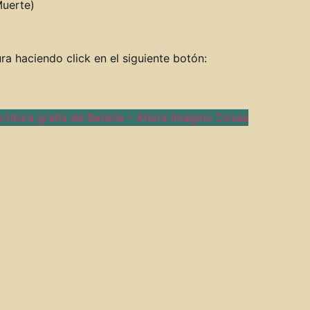
Muerte)
ra haciendo click en el siguiente botón:
rtitura gratis de Batería – Ahora Imagino Cosas