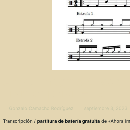
Ahora Imagino Cosas – 
Transcripción – Partitu
Gonzalo Camacho Rodríguez
septiembre 3, 2023
Transcripción /
partitura de batería gratuita
de «Ahora Im