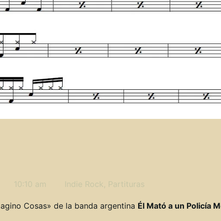
Él Mató a un Policía Mo
ra de Batería
10:10 am
Indie Rock
,
Partituras
agino Cosas» de la banda argentina
Él Mató a un Policía 