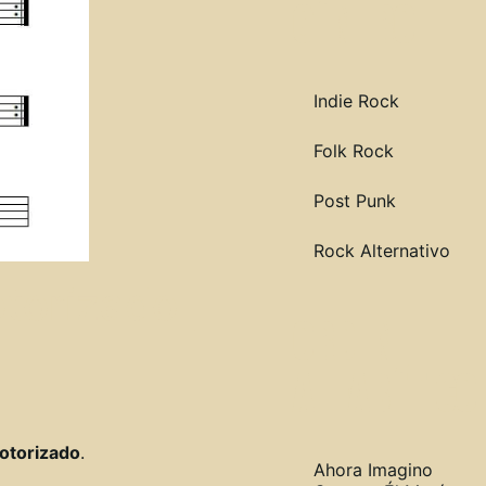
género
Indie Rock
Folk Rock
Post Punk
Rock Alternativo
torizado |
orden
alfabético
Motorizado
.
Ahora Imagino