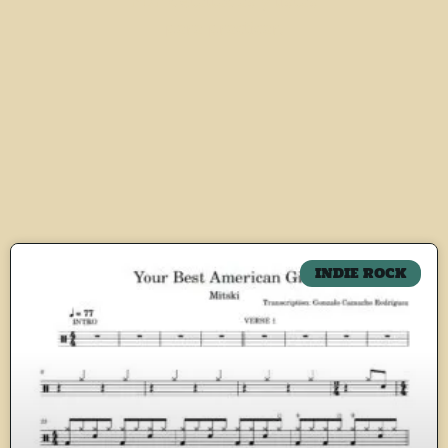
PDF detalladas y listas
para practicar.
INDIE ROCK